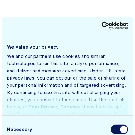
We value your privacy
We and our partners use cookies and similar
technologies to run this site, analyze performance,
Test per UTM con New
and deliver and measure advertising. Under U.S. state
script di terze parti
privacy laws, you can opt out of the sale or sharing of
your personal information and of targeted advertising.
By continuing to use this site without changing your
Lorem ipsum dolor sit amet, consectetur adipiscing
choices, you consent to these uses. Use the controls
elit, sed do eiusmod tempor incididunt ut labore et
below, or
Your Privacy Choices
at any time, to opt
dolore magna aliqua. Ut enim ad minim veniam, quis
out. For more information on data processing and
nostrud exercitation ullamco laboris nisi ut aliquip ex
contact details, please refer to our
Privacy Policy
.
ea commodo consequat. Duis aute irure dolor in
Consent
Necessary
reprehenderit in voluptate velit esse cillum dolore
Selection