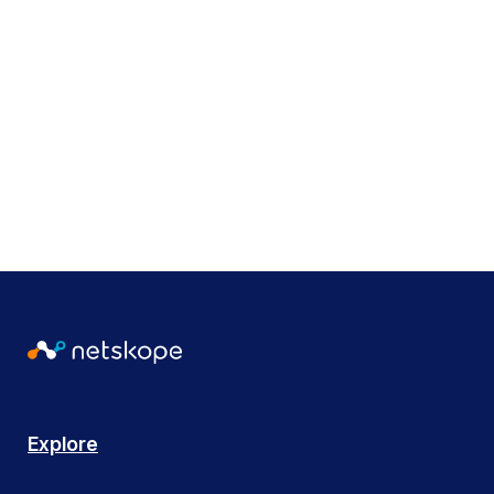
Tags
Webinars
Alterar o idioma
,
Inglês
146
Explore