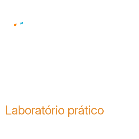
Experimente a
Netskope
Laboratório prático
Introdução ao Netskope