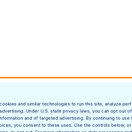
ectetur adipiscing elit, sed do
bore et dolore magna aliqua. Ut enim ad
tation ullamco laboris nisi ut aliquip
ute irure dolor in reprehenderit in
e eu fugiat nulla pariatur. Excepteur sint
 sunt in culpa qui officia deserunt
ookies and similar technologies to run this site, analyze pe
as equipes de segurança e redes, fornecendo acesso otimizado e segurança em 
ortune 100, confiam na plataforma Netskope One, no seu Zero Trust Engine e na su
dvertising. Under U.S. state privacy laws, you can opt out of
ando segurança e acelerando o desempenho sem comprometer a qualidade.
information and of targeted advertising. By continuing to use t
oices, you consent to these uses. Use the controls below, o