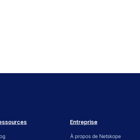
essources
Entreprise
log
À propos de Netskope