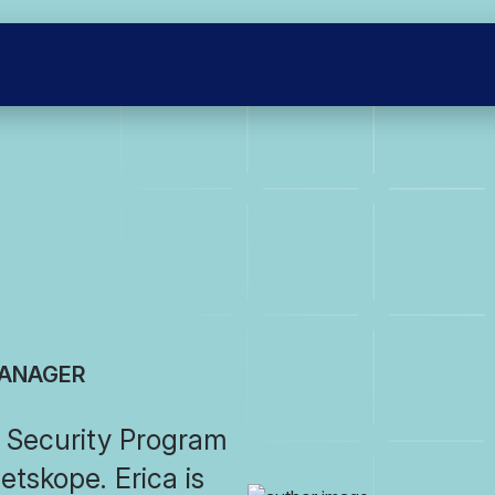
MANAGER
n Security Program
tskope. Erica is