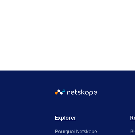
Explorer
R
Pourquoi Netskope
B