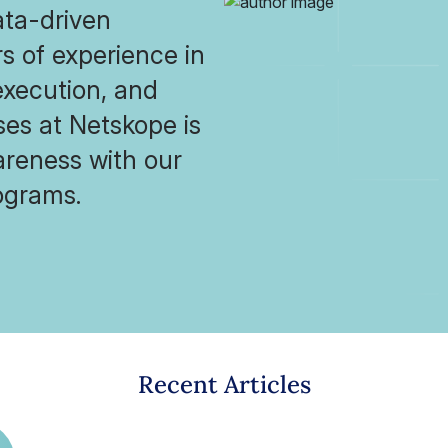
ata-driven
s of experience in
execution, and
ses at Netskope is
areness with our
rograms.
Recent Articles