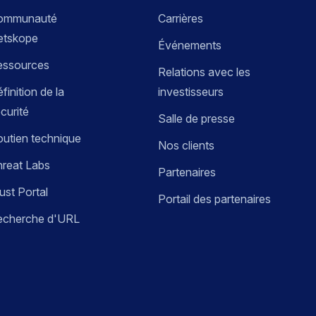
ommunauté
Carrières
etskope
Événements
essources
Relations avec les
finition de la
investisseurs
curité
Salle de presse
utien technique
Nos clients
reat Labs
Partenaires
ust Portal
Portail des partenaires
echerche d'URL