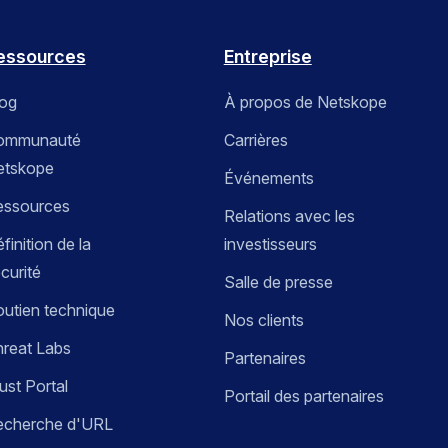
essources
Entreprise
log
À propos de Netskope
ommunauté
Carrières
etskope
Événements
essources
Relations avec les
finition de la
investisseurs
curité
Salle de presse
utien technique
Nos clients
reat Labs
Partenaires
ust Portal
Portail des partenaires
echerche d'URL