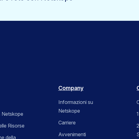
Company
Informazioni su
C
Netskope
 Netskope
Carriere
elle Risorse
2
Avvenimenti
ne della