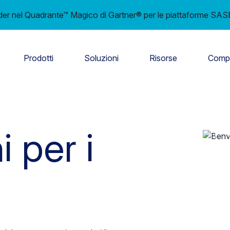
 nel Quadrante™ Magico di Gartner® per le piattaforme SASE 
Prodotti
Soluzioni
Risorse
Comp
i per i