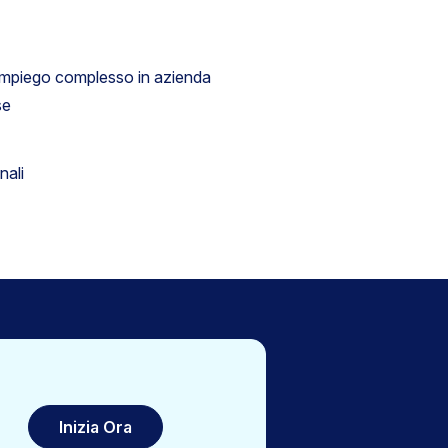
impiego complesso in azienda
se
nali
Inizia Ora