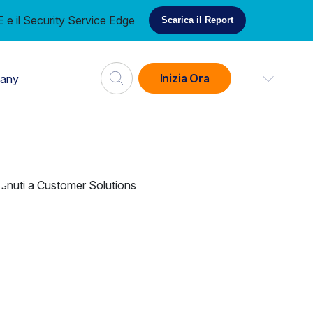
e il Security Service Edge
Scarica il Report
Inizia Ora
any
Riproduci il
video