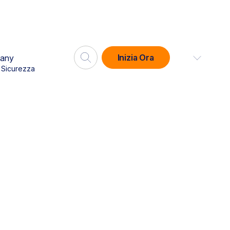
Inizia Ora
any
i Sicurezza