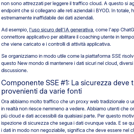
non sono attrezzati per leggere il traffico cloud. A questo si 
endpoint che si collegano alle reti aziendali i BYOD. In totale, 
estremamente inaffidabile dei dati aziendali.
Ad esempio,
l'uso sicuro dell'IA generativa
, come l'app ChatG
connettore applicativo per abilitare il coaching utente in tempo 
che viene caricato e i controlli di attività applicativa.
Se organizziamo in modo utile come la
piattaforma
SSE risolve
questo New mondo di mantenere i dati sicuri nel cloud, diversi 
discussione.
Componente SSE #1: La sicurezza deve tra
provenienti da varie fonti
Ora abbiamo molto traffico che un proxy web tradizionale o un 
in realtà non riesce nemmeno a vedere. Abbiamo utenti che o
più cloud e dati accessibili da qualsiasi parte. Per questo moti
ispezione di sicurezza che segua i dati ovunque vada. E se qu
i dati in modo non negoziabile, significa che deve essere nel cl