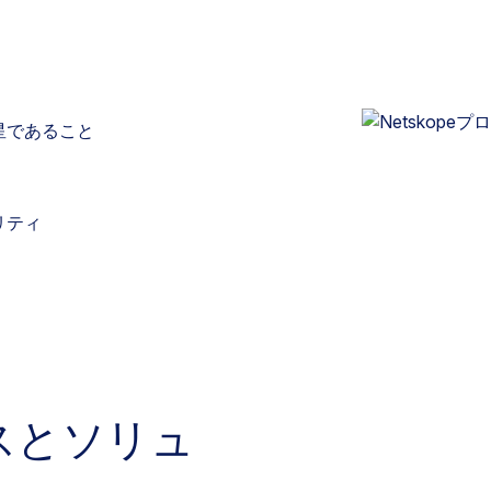
星であること
リティ
スとソリュ