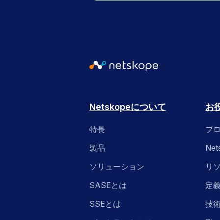
Netskopeについて
お
特長
ブ
製品
Ne
ソリューション
リ
SASEとは
定
SSEとは
技