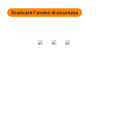
Scaricare l'avviso di sicurezza
Condividi via
Tag
Risorse Netskope
Cambia la lingua
Inglese