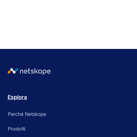
Inviando questo modulo, accetti i
nostri Termini di Utilizzo
e
riconosci la nostra
Dichiarazione sulla Privacy
.
Esplora
Perché Netskope
Prodotti