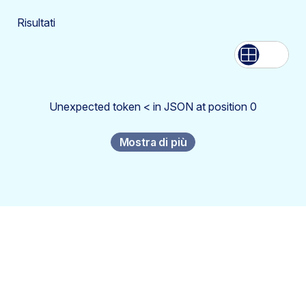
Risultati
Lista
Griglia
Unexpected token < in JSON at position 0
Mostra di più
Abbonati al futuro della
trasformazione della
sicurezza