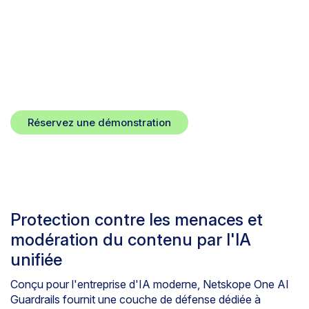
déploiements privés et les flux de
travail autonomes avec une défense
unifiée contre les menaces de l'IA,
l'utilisation abusive et la perte de
données.
Réservez une démonstration
Protection contre les menaces et
modération du contenu par l'IA
unifiée
Conçu pour l'entreprise d'IA moderne, Netskope One AI
Guardrails fournit une couche de défense dédiée à