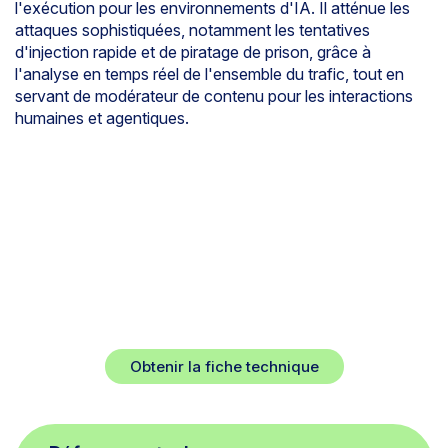
l'exécution pour les environnements d'IA. Il atténue les
attaques sophistiquées, notamment les tentatives
d'injection rapide et de piratage de prison, grâce à
l'analyse en temps réel de l'ensemble du trafic, tout en
servant de modérateur de contenu pour les interactions
humaines et agentiques.
Une défense intelligente pour
l'innovation en matière d'IA
caractéristiques et avantages
Protégez votre IA contre les injections rapides, les
jailbreaks, les utilisations dangereuses et les fuites
de données.
Obtenir la fiche technique