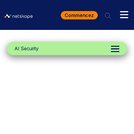
Commencez
AI Security
Netskope One
AI Guardrails
L'IA introduit New des vecteurs de
menace que les outils de sécurité
traditionnels ne peuvent pas voir.
Sécurisez vos déploiements d'IA à
travers l'IA générative SaaS, les