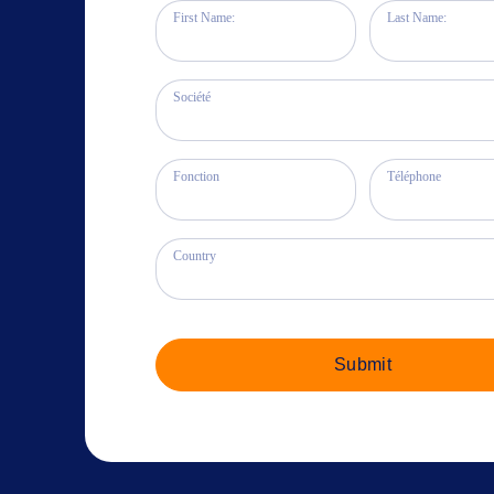
First Name:
Last Name:
Société
Fonction
Téléphone
Country
Submit