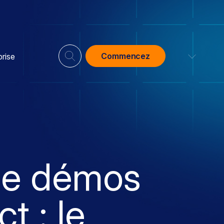
Commencez
prise
de démos
ct : le