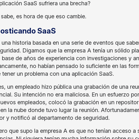
aplicación SaaS sufriera una brecha?
o sabe, es hora de que eso cambie.
osticando SaaS
 una historia basada en una serie de eventos que sab
eguridad. Digamos que la empresa A tenía un sólido pla
a base de años de experiencia con investigaciones y anál
rancamente, no habían pensado lo suficiente en las for
 tener un problema con una aplicación SaaS.
s, un empleado hizo pública una grabación de una reu
cial. Su intención no era maliciosa. En un esfuerzo por
nuevos empleados, colocó la grabación en un repositor
en la nube donde tuvo lugar la reunión. Afortunadamen
ror y notificó al departamento de seguridad.
ero que supo la empresa A es que no tenían acceso a s
ncias. Ni siquiera tenían mucha información sobre su c