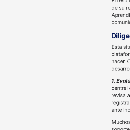
El resu
de su r
Aprendi
comunic
Dilig
Esta si
platafo
hacer. 
desarro
1. Eval
central
revisa 
registr
ante in
Muchos 
soporte