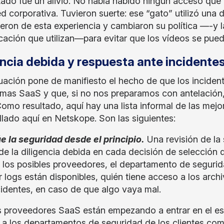
ltado fue un alivio: No había habido ningún acceso que
ed corporativa. Tuvieron suerte: ese “gato” utilizó una 
eron de esta experiencia y cambiaron su política —-y l
ación que utilizan—para evitar que los vídeos se pued
encia debida y respuesta ante incidente
tuación pone de manifiesto el hecho de que los inciden
rmas SaaS y que, si no nos preparamos con antelaci
Como resultado, aquí hay una lista informal de las me
llado aquí en Netskope. Son las siguientes:
úe la seguridad desde el principio.
Una revisión de la
 de la diligencia debida en cada decisión de selecció
a los posibles proveedores, el departamento de segur
ar logs están disponibles, quién tiene acceso a los arch
cidentes, en caso de que algo vaya mal.
proveedores SaaS están empezando a entrar en el esp
 a los departamentos de seguridad de los clientes com