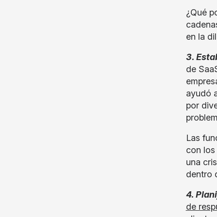
¿Qué po
cadenas
en la di
3. Esta
de SaaS
empresa
ayudó a
por div
problem
Las fun
con los
una cri
dentro 
4. Plan
de resp