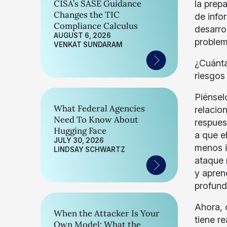
CISA’s SASE Guidance
la prep
Changes the TIC
de info
Compliance Calculus
desarro
AUGUST 6, 2026
problem
VENKAT SUNDARAM
¿Cuánta
riesgos
Piénsel
What Federal Agencies
relacio
Need To Know About
respues
Hugging Face
a que e
JULY 30, 2026
menos i
LINDSAY SCHWARTZ
ataque 
y apren
profund
Ahora, 
When the Attacker Is Your
tiene r
Own Model: What the