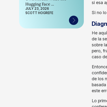
si esa 
Hugging Face ...
JULY 23, 2026
Si no l
SCOTT HOGREFE
Diagn
He aquí
de la s
sobre l
pero, f
caso de
Entonce
confiden
de los 
basada 
este er
Lo prim
confere