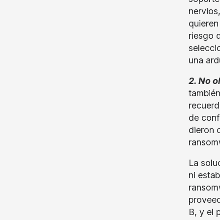
nervios
quieren
riesgo 
selecci
una ard
2. No o
también
recuerd
de conf
dieron 
ransom
La solu
ni esta
ransomw
proveed
B, y el