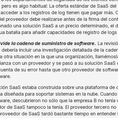
, pero es algo habitual: La oferta estándar de SaaS del
 acceder a los registros de log tienen que pagar más. 
del proveedor debe realizarse antes de la firma del con
onado una solución SaaS a un precio determinado, el 
ua batalla para añadir capacidades de registro de logs
lvide la cadena de suministro de software.
La revisió
 debería incluir una investigación detallada de la cad
a otra situación en la que una organización, llamémosl
ianza con un proveedor y se pasó a su solución SaaS c
cuenta de su error hasta que otro proveedor de softwa
ware.
ción SaaS estaba construida sobre una plataforma de o
ba diseñada para soportar sistemas en la nube. Cuando 
are, descubrieron no sólo que la empresa B no tenía vi
or de SaaS tampoco la tenía. El proveedor tercero n
 proveedor de SaaS tardó bastante tiempo en entender 