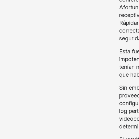
Afortun
recepti
Rápidam
correct
segurid
Esta fu
impoten
tenían n
que hab
Sin emb
proveed
configu
log per
videoco
determi