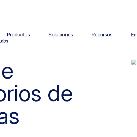
Productos
Soluciones
Recursos
Em
Labs
pe
orios de
as