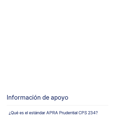
,
,
Guías de cumplimiento
Servicio Financiero y Seguros
Alta tecnología
Cambiar el idioma
Inglés
Información de apoyo
¿Qué es el estándar APRA Prudential CPS 234?