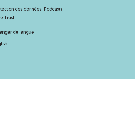
,
,
tection des données
Podcasts
o Trust
anger de langue
lish