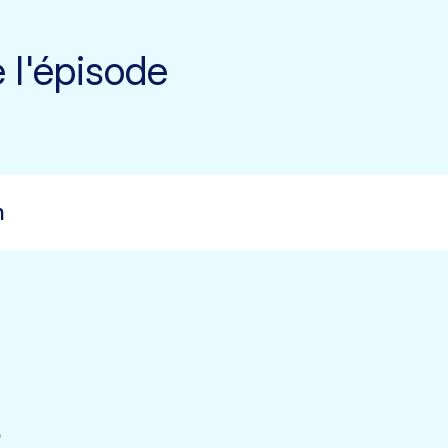
e l'épisode
n
s