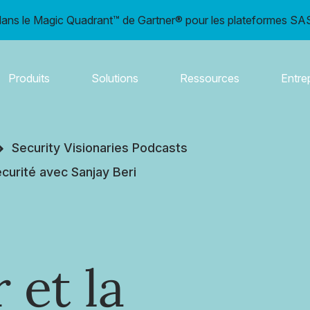
ns le Magic Quadrant™ de Gartner® pour les plateformes SAS
Produits
Solutions
Ressources
Entre
Security Visionaries Podcasts
écurité avec Sanjay Beri
 et la