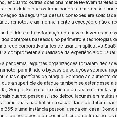
lho, enquanto outras ocasionalmente levavam tarefas p
rança exigiam que os trabalhadores remotos se conec
ovação da segurança dessas conexões era solicitada 
ários remotos eram normalmente a exceção e não a re
lho híbrido e a transformação da nuvem inverteram es
a dos controles baseados no perímetro e tecnologias d
r à rede corporativa antes de usar um aplicativo SaaS
u a comprometer a qualidade da experiência do usuári
 a pandemia, algumas organizações tomaram decisões
remoto, permitindo o bypass de soluções sobrecarreg
u suas superfícies de ataque. Somado ao aumento do 
 que a superfície de ataque também se estendesse a 
365, Google Suite e uma série de outras ferramentas q
ionais quanto pessoais. Isso deixou lacunas em muitas
s tradicionais não tinham a capacidade de determinar a
ce 365 e uma instância pessoal usada em casa. Como 
onal de negócios e do cenário híbrido de trabalho, os 