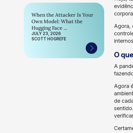
evidênc
corpora
When the Attacker Is Your
Own Model: What the
Agora, 
Hugging Face ...
control
JULY 23, 2026
SCOTT HOGREFE
interno
O qu
A pande
fazendo
Agora é
ambient
de cada
sentido
verific
Certame