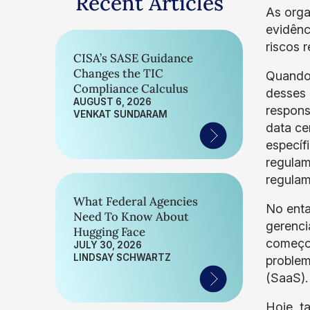
Recent Articles
As orga
evidênc
riscos 
CISA’s SASE Guidance
Changes the TIC
Quando 
Compliance Calculus
desses 
AUGUST 6, 2026
respons
VENKAT SUNDARAM
data ce
específ
regulam
regulam
What Federal Agencies
No enta
Need To Know About
gerenci
Hugging Face
começou
JULY 30, 2026
LINDSAY SCHWARTZ
problem
(SaaS).
Hoje, t