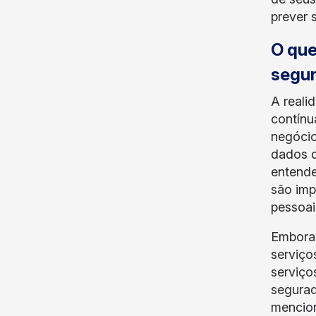
prever 
O que
segu
A reali
contínu
negócio
dados q
entende
são imp
pessoai
Embora 
serviço
serviço
segurad
mencion