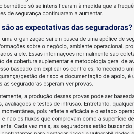
cibernético só se intensificaram à medida que a frequê
tes de segurança continuaram a aumentar.
 são as expectativas das seguradoras?
uma organização sai em busca de uma apólice de segu
formações sobre o negócio, ambiente operacional, pr
nados a ele. Essas informações normalmente são colet
ão de cobertura suplementar e metodologia geral de av
sso baseado em explicar os controles, fornecendo um
gurança/gestão de risco e documentação de apoio, é
s as seguradoras esperam ver provas.
temente, a produção dessas provas pode ser baseada 
s, avaliações e testes de intrusão. Entretanto, qualque
 momentânea, pois reflete a eficácia e o estado opera
o e não os fluxos que comprovam como a superfície 
ente. Cada vez mais, as seguradoras estão buscando
 contratantes para destacar riscos e vulnerabilidades