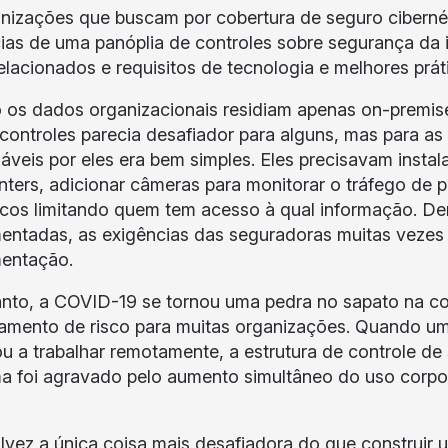
nizações que buscam por cobertura de seguro ciberné
ias de uma panóplia de controles sobre segurança da 
relacionados e requisitos de tecnologia e melhores prá
os dados organizacionais residiam apenas on-premise
controles parecia desafiador para alguns, mas para as
áveis por eles era bem simples. Eles precisavam instal
nters, adicionar câmeras para monitorar o tráfego de 
icos limitando quem tem acesso à qual informação. Den
entadas, as exigências das seguradoras muitas veze
entação.
nto, a COVID-19 se tornou uma pedra no sapato na cob
amento de risco para muitas organizações. Quando uma
 a trabalhar remotamente, a estrutura de controle de
a foi agravado pelo aumento simultâneo do uso corpor
alvez a única coisa mais desafiadora do que construir u