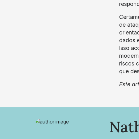
respond
Certame
de ataq
orienta
dados e
isso ac
moderni
riscos 
que des
Este ar
Nat