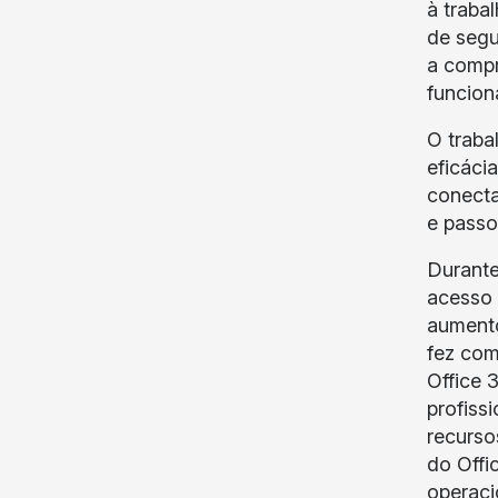
à traba
de segu
a compr
funcion
O traba
eficáci
conecta
e passo
Durante
acesso 
aumento
fez com
Office 
profiss
recurso
do Offi
operaci