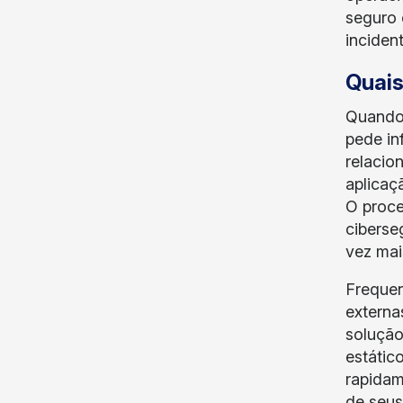
seguro 
inciden
Quais
Quando 
pede in
relacio
aplicaç
O proce
ciberse
vez mai
Frequen
externa
solução
estátic
rapidam
de seus