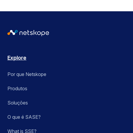
Rede NewEdge
Governo local & do estado dos EUA
Zero trust
Next Gen Secure Web Gateway
Utilities
ZTNA
Acesso Privado
Segurança de Nuvem Pública
Aplicar
Aplicar
Remote Browser Isolation
Explore
Gerenciamento da postura de segurança do
Por que Netskope
SaaS
Produtos
SASE Branch
Soluções
SD-WAN
O que é SASE?
Secure Access Service Edge (SASE)
What is SSE?