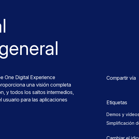
l
general
 One Digital Experience
Compartir vía
oporciona una visión completa
ón, y todos los saltos intermedios,
l usuario para las aplicaciones
Etiquetas
Demos y vídeo
Simplificación 
Cambiar el idi