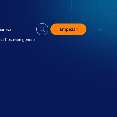
¡Empezar!
presa
nal Resumen general