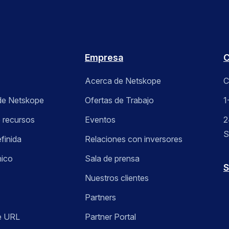
Empresa
C
Acerca de Netskope
C
de Netskope
Ofertas de Trabajo
1
e recursos
Eventos
2
S
finida
Relaciones con inversores
nico
Sala de prensa
S
Nuestros clientes
Partners
e URL
Partner Portal