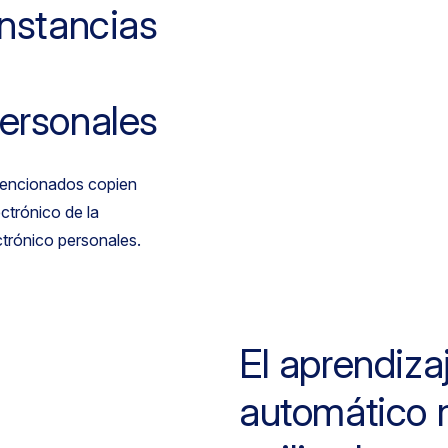
instancias
personales
ntencionados copien
ctrónico de la
ctrónico personales.
El aprendiza
automático 