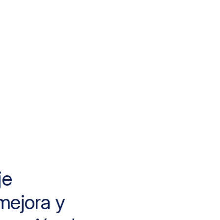
je
mejora y