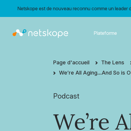
Netskope est de nouveau reconnu comme un leader da
Plateforme
Page d'accueil
The Lens
We’re All Aging…And So is Ou
Podcast
We’re Al