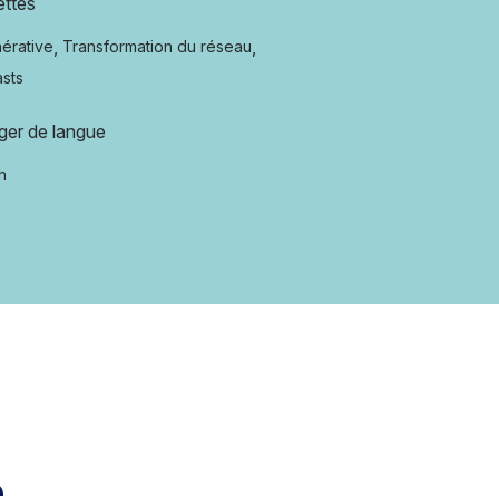
ettes
,
,
nérative
Transformation du réseau
sts
ger de langue
h
e