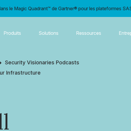
ns le Magic Quadrant™ de Gartner® pour les plateformes SAS
Produits
Solutions
Ressources
Entre
Security Visionaries Podcasts
r Infrastructure
l