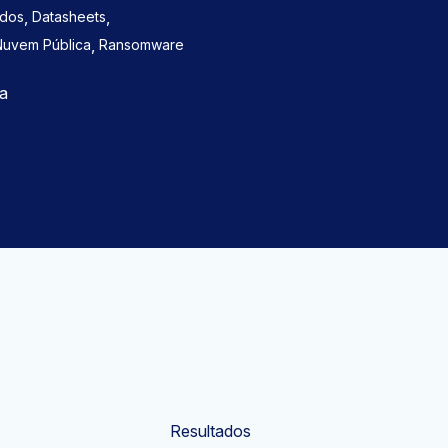
,
,
ados
Datasheets
,
Nuvem Pública
Ransomware
ma
Resultados