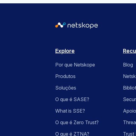
Explore
Recu
Por que Netskope
Blog
Produtos
Nets
Soluções
Bibli
O que é SASE?
Secur
What is SSE?
Apoio
O que é Zero Trust?
Threa
O que é ZTNA?
Trust 