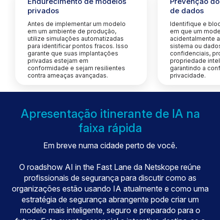
Endurecimento de modelos
Prevenção do
privados
de dados
Antes de implementar um modelo
Identifique e blo
em um ambiente de produção,
em que um model
utilize simulações automatizadas
acidentalmente a
para identificar pontos fracos. Isso
sistema ou dado
garante que suas implantações
confidenciais, p
privadas estejam em
propriedade intel
conformidade e sejam resilientes
garantindo a co
contra ameaças avançadas.
privacidade.
Apresentação itinerante de IA na
faixa rápida
Em breve numa cidade perto de você.
O roadshow AI in the Fast Lane da Netskope reúne
profissionais de segurança para discutir como as
organizações estão usando IA atualmente e como uma
estratégia de segurança abrangente pode criar um
modelo mais inteligente, seguro e preparado para o