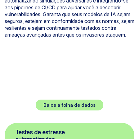
automatizando simulações adversárias e integrando-se
aos pipelines de CI/CD para ajudar você a descobrir
vulnerabilidades. Garanta que seus modelos de IA sejam
seguros, estejam em conformidade com as normas, sejam
resilientes e sejam continuamente testados contra
ameaças avançadas antes que os invasores ataquem.
Defesa proativa para o ciclo de
vida da IA
recursos e benefícios
Proteja seus modelos privados contra ameaças
sofisticadas antes de entrarem em produção.
Baixe a folha de dados
Testes de estresse