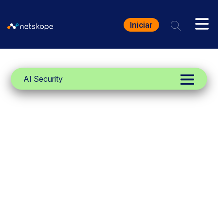
Iniciar
AI Security
Netskope One
AI Red Teaming
Identificar e solucionar proativamente
as vulnerabilidades em
implementações de IA privadas.
Automatize simulações adversárias
para encontrar e corrigir