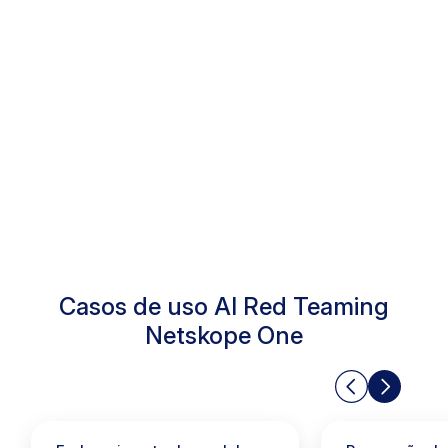
Acompanhe as mudanças nas
avaliações de risco
Incorpore os testes ao
desenvolvimento de IA.
Casos de uso AI Red Teaming
Netskope One