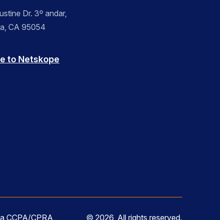
stine Dr. 3º andar,
ra, CA 95054
e to Netskope
m a CCPA/CPRA
© 2026, All rights reserved.