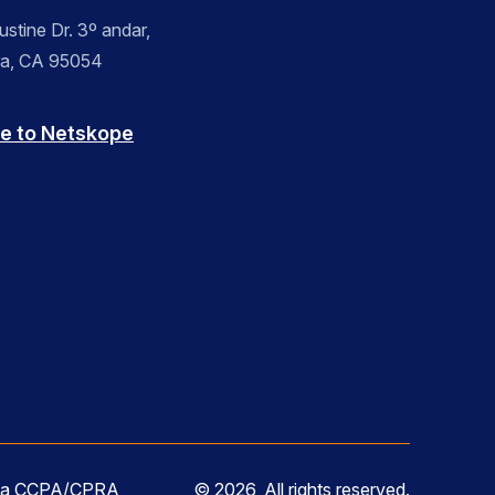
stine Dr. 3º andar,
ra, CA 95054
e to Netskope
m a CCPA/CPRA
© 2026, All rights reserved.