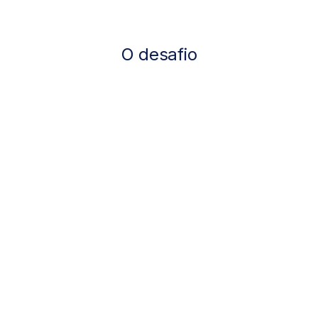
O desafio
60%
do uso de IA em uma empresa é IA
paralela.