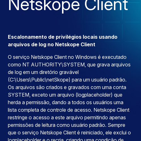
Netskope Client
Escalonamento de privilégios locais usando
arquivos de log no Netskope Client
O serviço Netskope Client no Windows é executado
como NT AUTHORITY\SYSTEM, que grava arquivos
de log em um diretório gravável
(C:\Users\Public\netSkope) para um usuário padrão.
Os arquivos são criados e gravados com uma conta
SYSTEM, exceto um arquivo (logplaceholder) que
herda a permissão, dando a todos os usuários uma
lista completa de controle de acesso. Netskope Client
restringe o acesso a este arquivo permitindo apenas
permissões de leitura como usuário padrão. Sempre
que o serviço Netskope Client é reiniciado, ele exclui o
logplaceholder e o recria, criando uma condição de