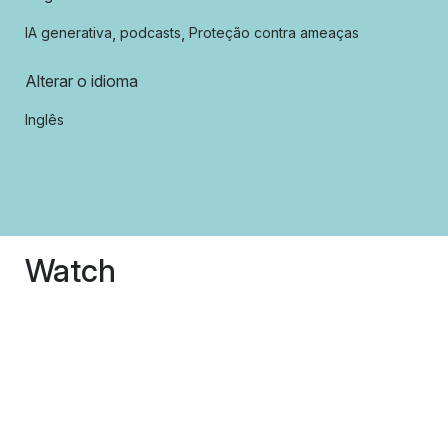
,
,
IA generativa
podcasts
Proteção contra ameaças
Alterar o idioma
Inglês
Watch