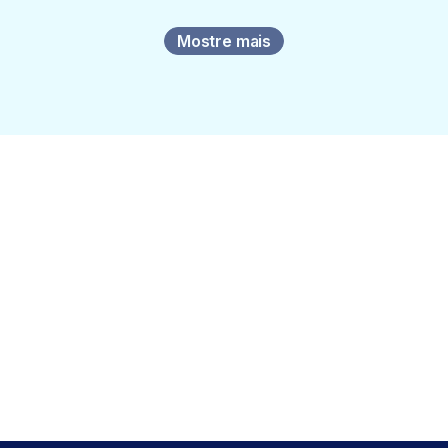
Mostre mais
Assine o futuro da
transformação da
segurança
Ao enviar este formulário, você concorda com nossos
Termos de
Uso
e reconhece a nossa
Declaração de Privacidade
.