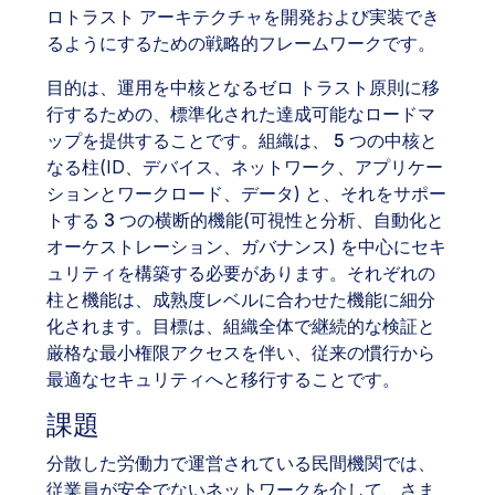
ロトラスト アーキテクチャを開発および実装でき
るようにするための戦略的フレームワークです。
目的は、運用を中核となるゼロ トラスト原則に移
行するための、標準化された達成可能なロードマ
ップを提供することです。組織は、
5 つの中核と
なる柱
(ID、デバイス、ネットワーク、アプリケー
ションとワークロード、データ) と、それを
サポー
トする 3 つの横断的機能
(可視性と分析、自動化と
オーケストレーション、ガバナンス) を中心にセキ
ュリティを構築する必要があります。それぞれの
柱と機能は、成熟度レベルに合わせた機能に細分
化されます。目標は、組織全体で継続的な検証と
厳格な最小権限アクセスを伴い、従来の慣行から
最適なセキュリティへと移行することです。
課題
分散した労働力で運営されている民間機関では、
従業員が安全でないネットワークを介して、さま