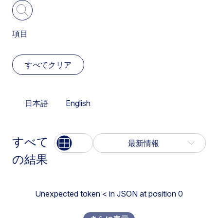
アイデンティティ
データセキュリティポスチャ管理
高等教育機関
インサイダーリスク
項目
検索する
導入オプション
初等／中等教育機関
ネットワークトランスフォーメーション
すべてクリア
デバイスインテリジェンス
法務
ランサムウェア
Digital Experience Management
製造
リスク分析
日本語
English
Enterprise Browser
公共機関
SASE
ファイアウォール
小売業、サービス業
すべて
List
Grid
最新情報
AIの利用のセキュリティ確保
の結果
IaaS ストレージ スキャン
サービス会社
操作の簡素化
最新情報
Netskope One Client
英国政府
SSE
Unexpected token < in JSON at position 0
古い順で検索する
Netskope One プラットフォーム
米国ダウ平均株価
脅威インテリジェンス