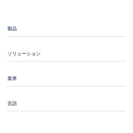
製品
Advanced Analytics
ソリューション
AI Security
クラウドセキュリティ
Cloud Access Security Broker
業界
データ保護
Cloud Exchange
オーストラリア政府
生成AI
クラウドセキュリティポスチャ管理
言語
金融サービス・保険
GovCloud
データ損失防止（Data Loss Protection,
英語
DLP）
医療、ライフサイエンス
ハイブリッドワーク
クリックしてカテゴリを検索
日本語
データセキュリティ
テクノロジー企業