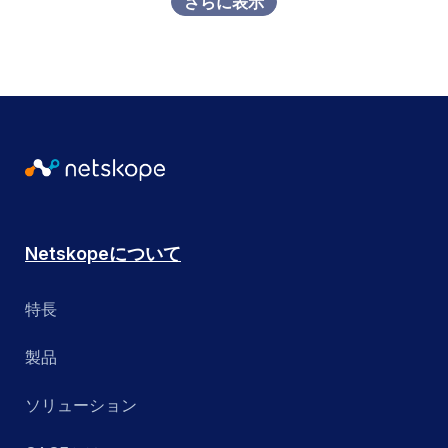
さらに表示
NewEdge Network
米国連邦政府
脅威からの保護
次世代SWG
米国の州および地方政府
ゼロトラスト
プライベートアクセス
ユーティリティ
ZTNA
パブリッククラウドセキュリティ
Remote Browser Isolation
検索する
検索する
Netskopeについて
SaaSセキュリティポスチャ管理
特長
SASE Branch
製品
SD-WAN
ソリューション
Secure Access Service Edge (SASE)