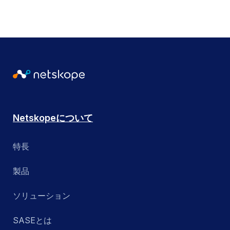
ゼロトラスト
プライベートアクセス
ユーティリティ
ZTNA
パブリッククラウドセキュリティ
Remote Browser Isolation
検索する
検索する
SaaSセキュリティポスチャ管理
SASE Branch
Netskopeについて
SD-WAN
特長
Secure Access Service Edge (SASE)
製品
セキュリティサービスエッジ (SSE)
ソリューション
SkopeAI
SASEとは