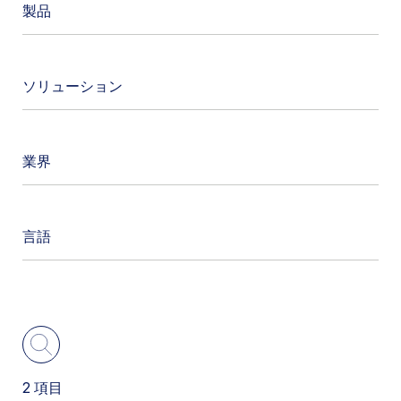
製品
Advanced Analytics
ソリューション
AI Security
クラウドセキュリティ
Cloud Access Security Broker
業界
データ保護
Cloud Exchange
オーストラリア政府
生成AI
クラウドセキュリティポスチャ管理
言語
金融サービス・保険
GovCloud
データ損失防止（Data Loss Protection,
英語
DLP）
医療、ライフサイエンス
ハイブリッドワーク
クリックしてカテゴリを検索
日本語
データセキュリティ
テクノロジー企業
アイデンティティ
データセキュリティポスチャ管理
高等教育機関
インサイダーリスク
2
項目
検索する