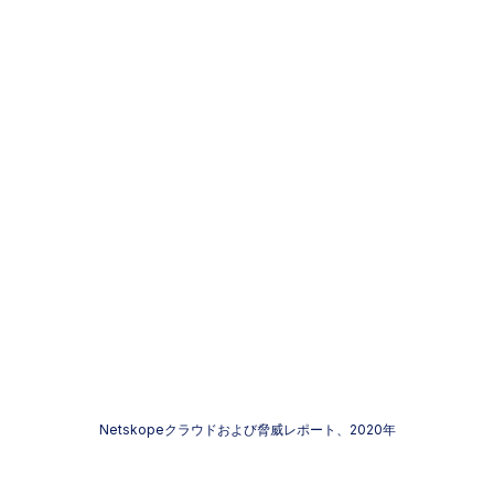
63%
過去6か月間のクラウドベースのマルウェ
ア配信量 (vsウェブ)
Netskopeクラウドおよび脅威レポート、2020年