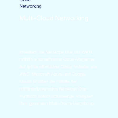
Multi-Cloud Networking
Erweitern Sie Netskope One SD-WAN
mithilfe automatisierter Cloud-Vorgänge
auf große öffentliche Cloud-Anbieter wie
AWS, Microsoft Azure und Google
Cloud. Erhalten Sie mithilfe der
richtlinienbewussten Netskope One-
Plattform sofort umfassende Analysen
Ihrer gesamten Multi-Cloud-Umgebung.