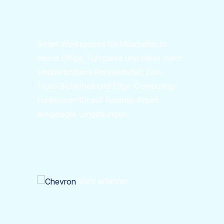
Smart Workspaces für Mitarbeiter im
Home Office, Fuhrparke und vieles mehr.
Unübertroffene Konnektivität, Zero-
Trust-Sicherheit und Edge-Computing-
Funktionen für auf Remote-Arbeit
ausgelegte Umgebungen.
Mehr erfahren