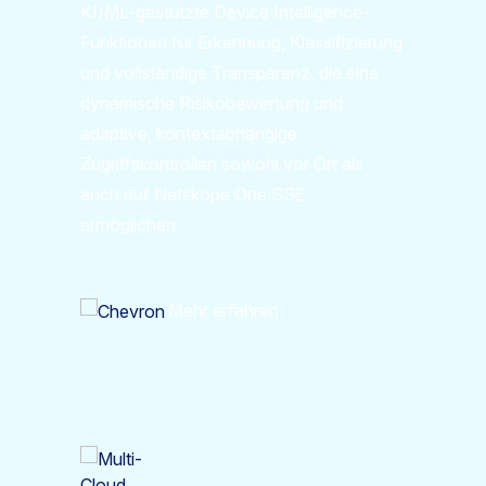
KI/ML-gestützte Device Intelligence-
Funktionen für Erkennung, Klassifizierung
und vollständige Transparenz, die eine
dynamische Risikobewertung und
adaptive, kontextabhängige
Zugriffskontrollen sowohl vor Ort als
auch auf Netskope One SSE
ermöglichen.
Mehr erfahren