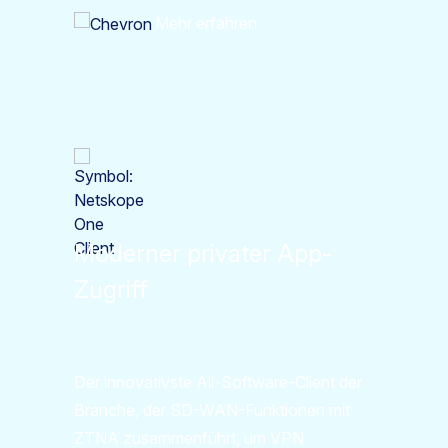
Mehr erfahren
Moderner privater App-
Zugriff
Der innovativste All-Software-Client der
Branche, der SD-WAN-Funktionen mit
ZTNA zusammenführt, um VPN