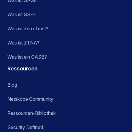
Was ist SASE?
Secure Access Service Edge (SASE)
Was ist SSE?
Security Service Edge (SSE)
Was ist Zero Trust?
SkopeAI
Was ist ZTNA?
Technology Integrations
Was ist ein CASB?
Zero Trust Engine
Ressourcen
Blog
Anwenden
Netskope Community
Ressourcen-Bibliothek
Security Defined