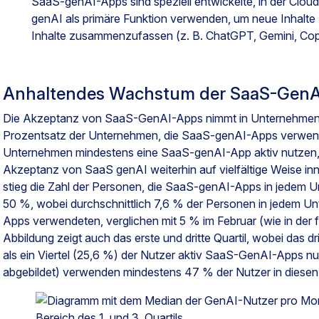
SaaS-genAI-Apps sind speziell entwickelte, in der Clo
genAI als primäre Funktion verwenden, um neue Inhalte 
Inhalte zusammenzufassen (z. B. ChatGPT, Gemini, Copi
Anhaltendes Wachstum der SaaS-Gen
Die Akzeptanz von SaaS-GenAI-Apps nimmt in Unternehmen 
Prozentsatz der Unternehmen, die SaaS-genAI-Apps verwende
Unternehmen mindestens eine SaaS-genAI-App aktiv nutzen, 
Akzeptanz von SaaS genAI weiterhin auf vielfältige Weise in
stieg die Zahl der Personen, die SaaS-genAI-Apps in jedem 
50 %, wobei durchschnittlich 7,6 % der Personen in jedem 
Apps verwendeten, verglichen mit 5 % im Februar (wie in der 
Abbildung zeigt auch das erste und dritte Quartil, wobei das dr
als ein Viertel (25,6 %) der Nutzer aktiv SaaS-GenAI-Apps nut
abgebildet) verwenden mindestens 47 % der Nutzer in die