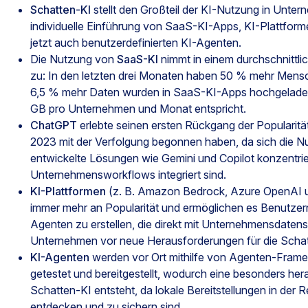
Schatten-KI
stellt den Großteil der KI-Nutzung in Unter
individuelle Einführung von SaaS-KI-Apps, KI-Plattforme
jetzt auch benutzerdefinierten KI-Agenten.
Die Nutzung von
SaaS-KI
nimmt in einem durchschnittli
zu: In den letzten drei Monaten haben 50 % mehr Mensc
6,5 % mehr Daten wurden in SaaS-KI-Apps hochgeladen
GB pro Unternehmen und Monat entspricht.
ChatGPT
erlebte seinen ersten Rückgang der Popularität
2023 mit der Verfolgung begonnen haben, da sich die N
entwickelte Lösungen wie Gemini und Copilot konzentrier
Unternehmensworkflows integriert sind.
KI-Plattformen
(z. B. Amazon Bedrock, Azure OpenAI u
immer mehr an Popularität und ermöglichen es Benutzer
Agenten zu erstellen, die direkt mit Unternehmensdatens
Unternehmen vor neue Herausforderungen für die Schatte
KI-Agenten
werden vor Ort mithilfe von Agenten-Frame
getestet und bereitgestellt, wodurch eine besonders he
Schatten-KI entsteht, da lokale Bereitstellungen in der 
entdecken und zu sichern sind.