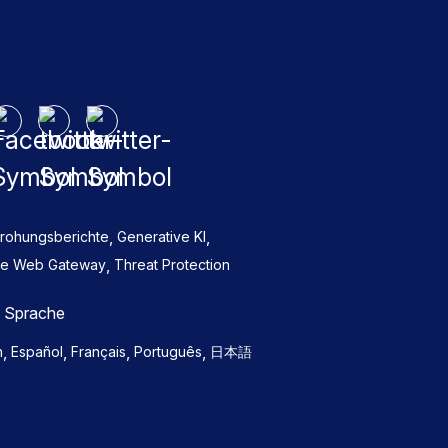
,
,
rohungsberichte
Generative KI
,
re Web Gateway
Threat Protection
e Sprache
,
,
,
,
h
Español
Français
Português
日本語