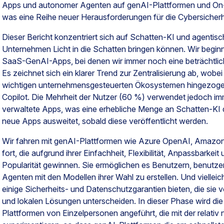
Apps und autonomer Agenten auf genAI-Plattformen und On
was eine Reihe neuer Herausforderungen für die Cybersicherhei
Dieser Bericht konzentriert sich auf Schatten-KI und agentisc
Unternehmen Licht in die Schatten bringen können. Wir begin
SaaS-GenAI-Apps, bei denen wir immer noch eine beträchtli
Es zeichnet sich ein klarer Trend zur Zentralisierung ab, wob
wichtigen unternehmensgesteuerten Ökosystemen hingezogen
Copilot. Die Mehrheit der Nutzer (60 %) verwendet jedoch im
verwaltete Apps, was eine erhebliche Menge an Schatten-KI dar
neue Apps ausweitet, sobald diese veröffentlicht werden.
Wir fahren mit genAI-Plattformen wie Azure OpenAI, Amazo
fort, die aufgrund ihrer Einfachheit, Flexibilität, Anpassbarkeit
Popularität gewinnen. Sie ermöglichen es Benutzern, benutz
Agenten mit den Modellen ihrer Wahl zu erstellen. Und vielleich
einige Sicherheits- und Datenschutzgarantien bieten, die s
und lokalen Lösungen unterscheiden. In dieser Phase wird di
Plattformen von Einzelpersonen angeführt, die mit der relati