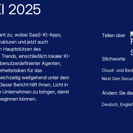
KI 2025
ant zu, wobei SaaS-KI-Apps,
Teilen über
rukturen und jetzt auch
en Hauptstützen des
rends, einschließlich lokaler KI-
Stichworte
 benutzerdefinierter Agenten,
heitsrisiken für das
Cloud- und Bed
leichzeitig weitgehend unter dem
Next Gen Secu
eser Bericht hilft Ihnen, Licht in
em Unternehmen zu bringen, damit
Ändern Sie di
 beginnen können.
,
Deutsch
Englis