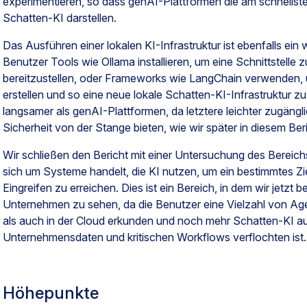
experimentieren, so dass genAI-Plattformen die am schnells
Schatten-KI darstellen.
Das Ausführen einer lokalen KI-Infrastruktur ist ebenfalls ei
Benutzer Tools wie Ollama installieren, um eine Schnittstelle 
bereitzustellen, oder Frameworks wie LangChain verwenden, 
erstellen und so eine neue lokale Schatten-KI-Infrastruktur 
langsamer als genAI-Plattformen, da letztere leichter zugängl
Sicherheit von der Stange bieten, wie wir später in diesem Be
Wir schließen den Bericht mit einer Untersuchung des Bereich
sich um Systeme handelt, die KI nutzen, um ein bestimmtes Z
Eingreifen zu erreichen. Dies ist ein Bereich, in dem wir jetzt b
Unternehmen zu sehen, da die Benutzer eine Vielzahl von A
als auch in der Cloud erkunden und noch mehr Schatten-KI au
Unternehmensdaten und kritischen Workflows verflochten ist.
Höhepunkte