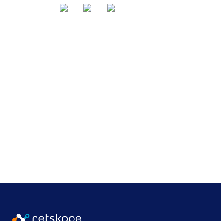
Teilen über
Stichworte
,
,
,
Cloud Security
Generative KI
Insider-Risiken
,
Netskope Sichtweise
Öffentlicher Sektor
Ändern Sie die Sprache
English