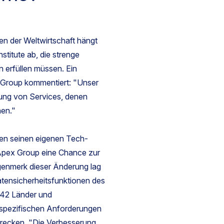
en der Weltwirtschaft hängt
nstitute ab, die strenge
 erfüllen müssen. Ein
 Group kommentiert: "Unser
llung von Services, denen
en."
en seinen eigenen Tech-
 Apex Group eine Chance zur
genmerk dieser Änderung lag
Datensicherheitsfunktionen des
 42 Länder und
s spezifischen Anforderungen
trecken. "Die Verbesserung