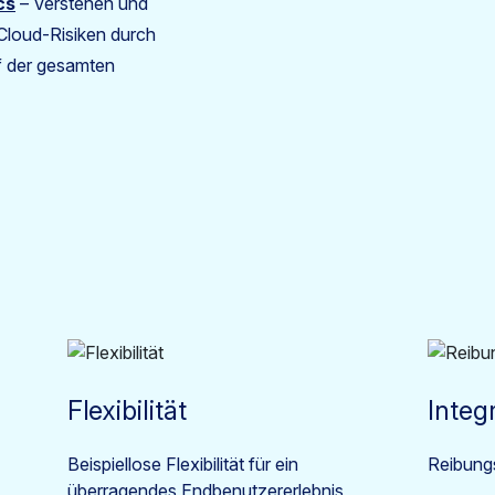
cs
– Verstehen und
Cloud-Risiken durch
uf der gesamten
Flexibilität
Integ
Beispiellose Flexibilität für ein
Reibung
überragendes Endbenutzererlebnis