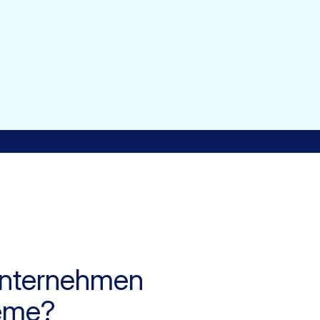
zunternehmen
teme?