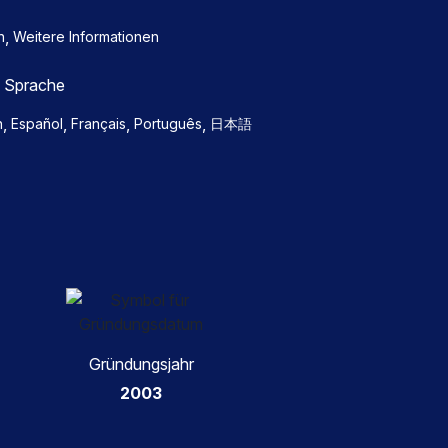
,
n
Weitere Informationen
e Sprache
,
,
,
,
h
Español
Français
Português
日本語
Gründungsjahr
2003