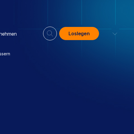
Loslegen
rnehmen
ssern