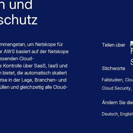
n und
schutz
sammengetan, um Netskope für
Teilen über
r AWS basiert auf der Netskope
fassenden Cloud-
ge Kontrolle über SaaS, IaaS und
Stichworte
bietet, die automatisch skaliert
rise in der Lage, Branchen- und
,
Fallstudien
Clo
len und gleichzeitig alle Cloud-
,
Cloud Security
Ändern Sie di
,
Deutsch
Englis