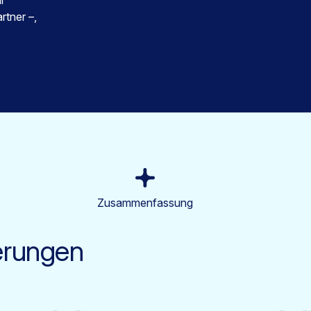
r
tner –,
Zusammenfassung
erungen