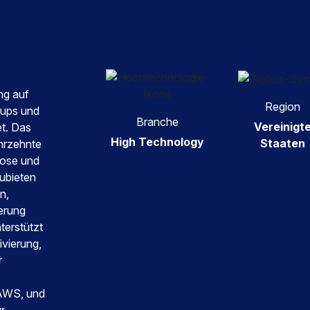
ng auf
Region
tups und
Branche
Vereinigt
t. Das
High Technology
Staaten
hrzehnte
lose und
ubieten
n,
derung
terstützt
vierung,
r
f AWS, und