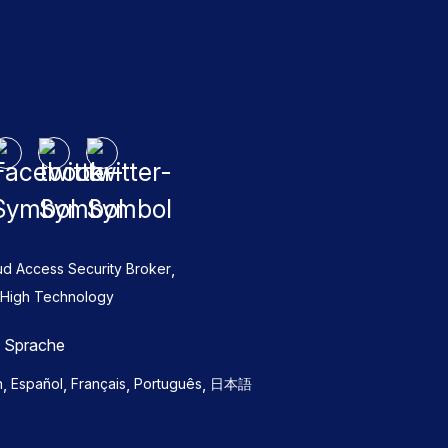
,
ud Access Security Broker
High Technology
e Sprache
,
,
,
,
h
Español
Français
Português
日本語