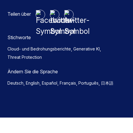
Teilen über
Stichworte
,
,
Cloud- und Bedrohungsberichte
Generative KI
Threat Protection
Ändern Sie die Sprache
,
,
,
,
,
Deutsch
English
Español
Français
Português
日本語