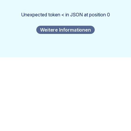
Unexpected token < in JSON at position 0
Weitere Informationen
Abonnieren Sie die
Zukunft der
Sicherheitstransformation
Mit dem Absenden dieses Formulars stimmen Sie unseren
Nutzungsbedingungen
zu und erkennen unsere
Datenschutzerklärung
an.