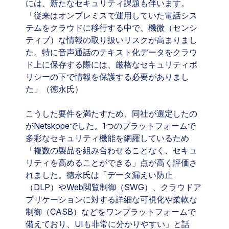
には、新たなセキュリティ課題も伴います。
「従来はオンプレミスで運用していた電話シス
テムをクラウドに移行する中で、機微（センシ
ティブ）な情報の取り扱いリスクが高まりまし
た。特に音声通話のテキスト化データをクラウ
ド上に保存する際には、厳格なセキュリティポ
リシーの下で情報を保護する必要がありまし
た」（徳永氏）
こうした要件を満たすため、同社が選定したの
がNetskopeでした。1つのプラットフォームで
多彩なセキュリティ機能を網羅しているため
「複数の製品を組み合わせることなく、セキュ
リティを高めることができる」点が高く評価さ
れました。徳永氏は「データ漏えい防止
（DLP）やWeb閲覧制御（SWG）、クラウドア
プリケーションに対する詳細な可視化や柔軟な
制御（CASB）などをワンプラットフォームで
備えており、UIも非常に分かりやすい」と話