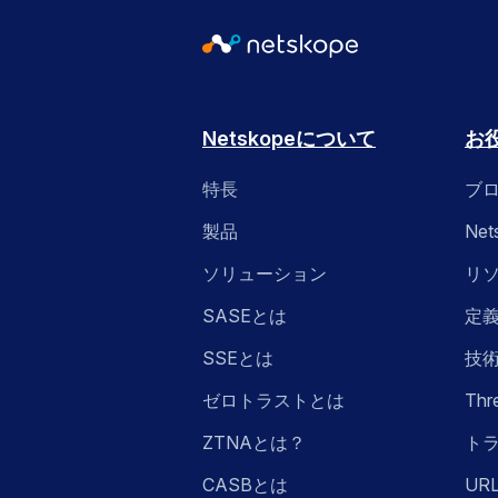
Netskopeについて
お
特長
ブ
製品
Ne
ソリューション
リ
SASEとは
定
SSEとは
技
ゼロトラストとは
Thr
ZTNAとは？
ト
CASBとは
UR