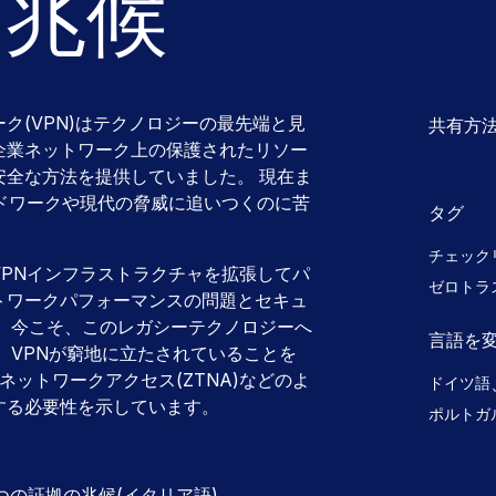
の兆候
ク(VPN)はテクノロジーの最先端と見
共有方
企業ネットワーク上の保護されたリソー
安全な方法を提供していました。 現在ま
ドワークや現代の脅威に追いつくのに苦
タグ
チェック
PNインフラストラクチャを拡張してパ
ゼロトラ
トワークパフォーマンスの問題とセキュ
。 今こそ、このレガシーテクノロジーへ
言語を
、VPNが窮地に立たされていることを
ットワークアクセス(ZTNA)などのよ
ドイツ語
する必要性を示しています。
ポルトガ
つの証拠の兆候(イタリア語)