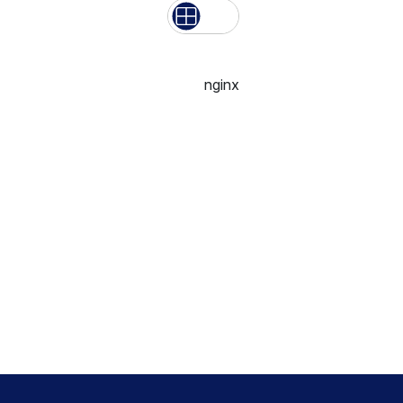
List
Grid
nginx