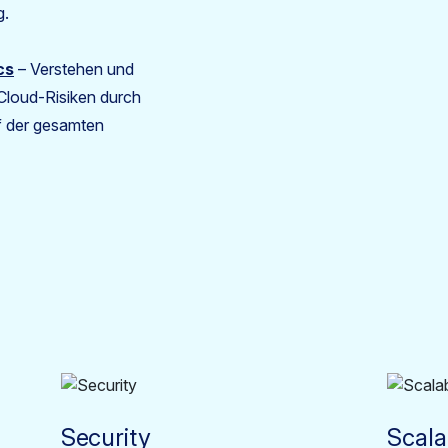
g.
cs
– Verstehen und
Cloud-Risiken durch
uf der gesamten
Security
Scalab