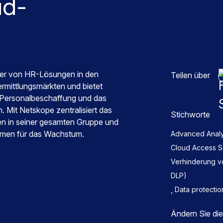
ud-
eter von HR-Lösungen in den
Teilen über
rmittlungsmärkten und bietet
e Personalbeschaffung und das
. Mit Netskope zentralisiert das
Stichworte
en in seiner gesamten Gruppe und
ahmen für das Wachstum.
Advanced Analy
Cloud Access S
Verhinderung vo
DLP)
,
Data protectio
Ändern Sie di