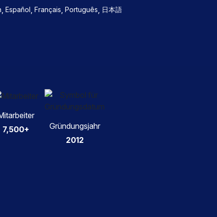
,
,
,
,
h
Español
Français
Português
日本語
Mitarbeiter
Gründungsjahr
7,500+
2012