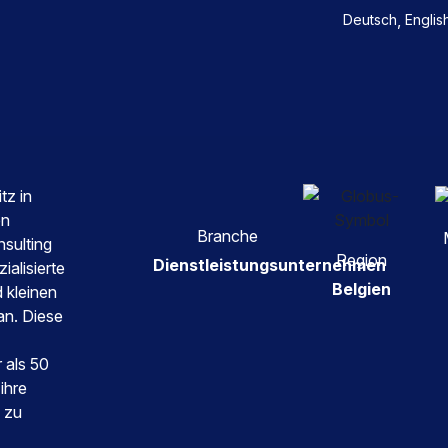
,
Deutsch
Englis
tz in
en
Branche
sulting
Region
Dienstleistungsunternehmen
ialisierte
Belgien
 kleinen
an. Diese
 als 50
ihre
 zu