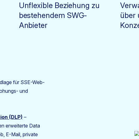
Unflexible Beziehung zu
Verwa
f
bestehendem SWG-
über 
Anbieter
Konze
dlage für SSE-Web-
drohungs- und
ion (DLP)
–
en erweiterte Data
, E-Mail, private