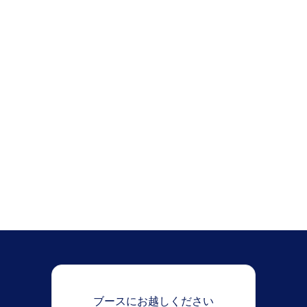
ネットワークとセキュリティを再考する
最新のセキュリティ
と
ネットワークパフォーマン
ス。トレードオフはありません。
Premier スポンサー l Auditorium l ExCel London
9月22-25日 l イギリス
未登録の場合
コード「SEC26IEDC」のチケットで
€600の特別割引をご利用ください
。
ブースにお越しください