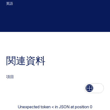
英語
関連資料
項目
List
Grid
Unexpected token < in JSON at position 0