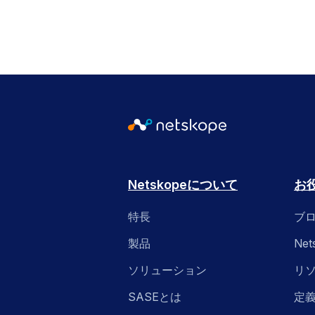
Netskopeについて
お
特長
ブ
製品
Ne
ソリューション
リ
SASEとは
定