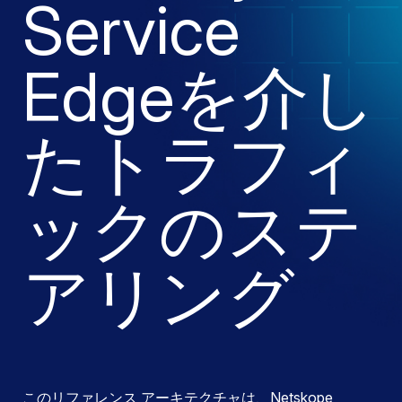
Service
Edgeを介し
たトラフィ
ックのステ
アリング
このリファレンス アーキテクチャは、Netskope